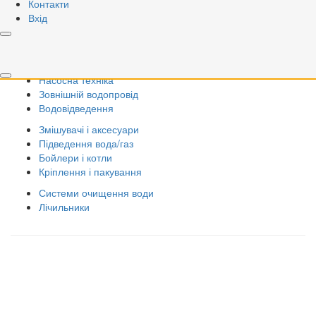
Запірна арматура
Контакти
Різьбові фітинги
Вхід
Системи PPR
Металопластикові системи
Радіатори
Насосна техніка
Зовнішній водопровід
Водовідведення
Змішувачі і аксесуари
Підведення вода/газ
Бойлери і котли
Кріплення і пакування
Системи очищення води
Лічильники
Правила використання сайту
Оплата і доставка
Правила повернення товару