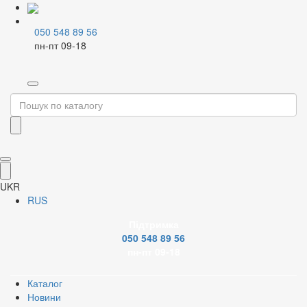
050 548 89 56
пн-пт 09-18
Home
13 серпня
13 серпня
Шановні клієнти!
UKR
13 серпня
відбудеться підвищення цін на продукцію торгових
RUS
марок
Albertoni, Atusa, Bianchi, Bonomi, General Fitig,
Підтримка
Valsir.
За деталями і уточненнями звертайтеся до своїх
050 548 89 56
менеджерів.
пн-пт 09-18
Наші товарні групи
Каталог
Новини