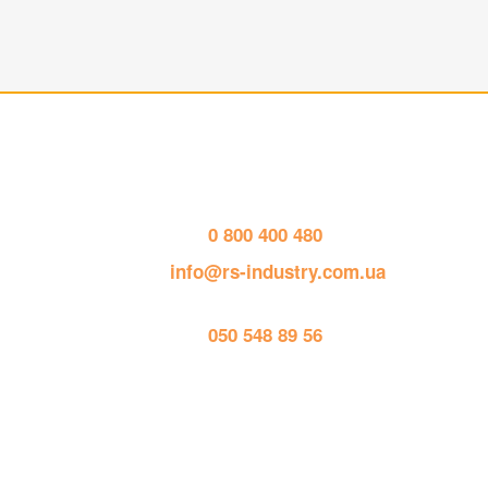
Контактная информация
Р
тел. 
0 800 400 480
пошта: 
info@rs-industry.com.ua
тел. 
050 548 89 56