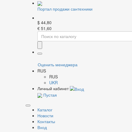
Портал продажи сантехники
$
44,80
€
51,60
Главная
13 сентября
13 сентября
Оценить менеджера
RUS
Уважаемые клиенты!
RUS
С
13 сентября
произошло повышение цен на биме
UKR
Личный кабинет
Наши товарные группы
Пустая
Каталог
Запорная арматура
Р
Новости
Резьбовые фитинги
Н
Контакты
Системы PPR
Н
Вход
Металлопластиковые системы
В