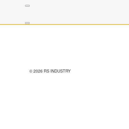
Правила использования сайта
Оплата и доставка
Правила возврата товара
Публичная оферта
© 2026 RS INDUSTRY