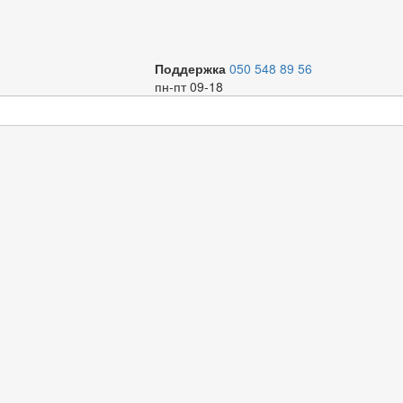
Поддержка
050 548 89 56
пн-пт 09-18
таллические
радиаторы ALTERMO и HERTZ
. За деталями и уточ
адиаторы
Смесители и аксессуары
асосная техника
Подводка вода/газ
аружный водопровод
Бойлеры и котлы
одоотвод
Крепеж и паковка