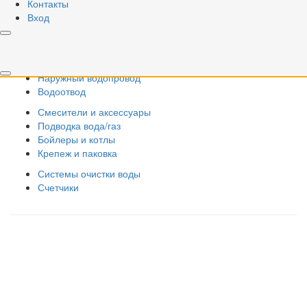
Резьбовые фитинги
Контакты
Системы PPR
Вход
Металлопластиковые системы
Радиаторы
Насосная техника
Наружный водопровод
Водоотвод
Смесители и аксессуары
Подводка вода/газ
Бойлеры и котлы
Крепеж и паковка
Системы очистки воды
Счетчики
Правила использования сайта
Оплата и доставка
Правила возврата товара
Публичная оферта